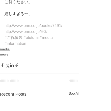
ご覧ください。 
嬉しすぎる〜。 
http://www.bnn.co.jp/books/7491/
http://www.bnn.co.jp/EG/
#ご祝儀袋
#otutumi
#media
#information
media
news
See All
Recent Posts