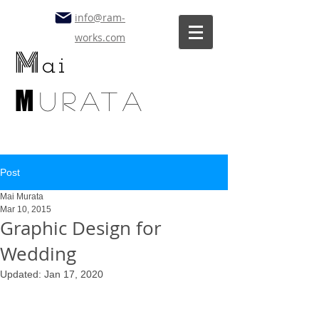
info@ram-
works.com
M
ai
M
uratA
Post
Mai Murata
Mar 10, 2015
Graphic Design for
Wedding
Updated:
Jan 17, 2020