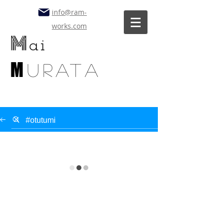
info@ram-
works.com
M
ai
M
uratA