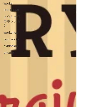
works
OTUTUMI
トウキョウ
カボッショ
ン
workshop
ram works
exhibition
private