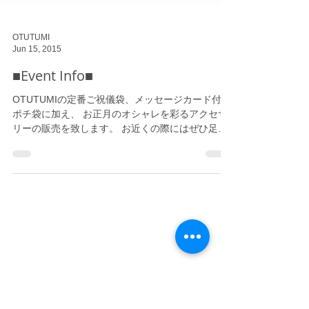
OTUTUMI
Jun 15, 2015
■Event Info■
OTUTUMIの定番ご祝儀袋、メッセージカード付き
ポチ袋に加え、 お正月のオシャレを彩るアクセサ
リーの販売を致します。 お近くの際にはぜひ足を
お運びくださいませ☆ Creema Store@LUMINE新
宿２ 2015年6月16日（火）〜2015年6月30日