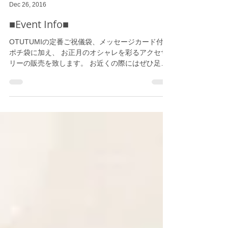
OTUTUMI
Dec 26, 2016
■Event Info■
OTUTUMIの定番ご祝儀袋、メッセージカード付き
ポチ袋に加え、 お正月のオシャレを彩るアクセサ
リーの販売を致します。 お近くの際にはぜひ足を
お運びくださいませ☆ Creema Store@LUMINE新
宿２ 2016年12月26日（月）〜2017年1月15日
（火）...