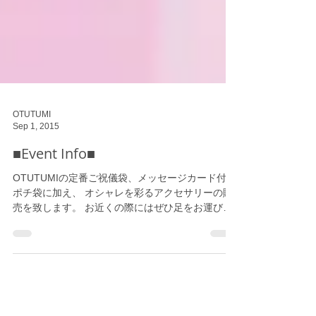
OTUTUMI
Sep 1, 2015
■Event Info■
OTUTUMIの定番ご祝儀袋、メッセージカード付き
ポチ袋に加え、 オシャレを彩るアクセサリーの販
売を致します。 お近くの際にはぜひ足をお運びく
ださいませ☆ Creema Store@LUMINE新宿２