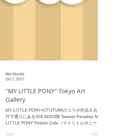
Mai Murata
Oct 7, 2017
"MY LITTLE PONY" Tokyo Art
Gallery
MY LITTLE PONY×OTUTUMIのコラボ作品６点を
竹下通りにあるSOLADO3階 Sweets Paradise MY
LITTLE PONY Pinkish Cafe（マイリトルポニー ピ