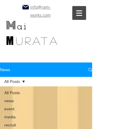
info@ram-
works.com
M
ai
M
uratA
News
All Posts
All Posts
news
event
media
recruit