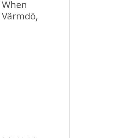
 When
, Värmdö,