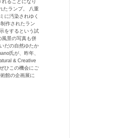
示されることになり
れたランプ。 八重
ゴミに汚染されゆく
め制作されたラン
展示をするという試
の風景の写真も併
あいだの自然ゆたか
mano氏が、昨年、
 & Creative 
は、ぜひこの機会にご
代美術館の企画展に