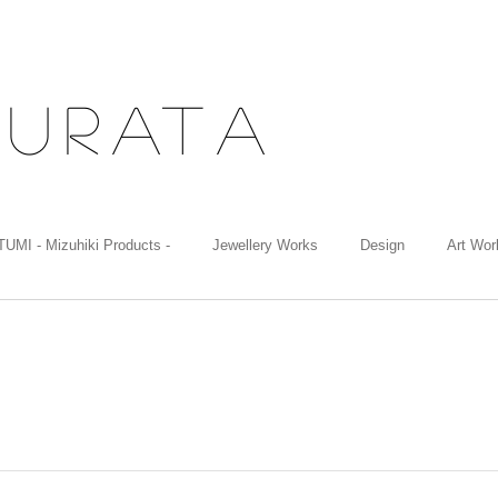
M
uratA
UMI - Mizuhiki Products -
Jewellery Works
Design
Art Wor