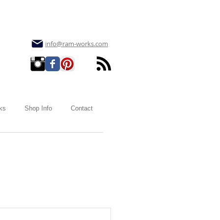
info@ram-works.com
ks
Shop Info
Contact