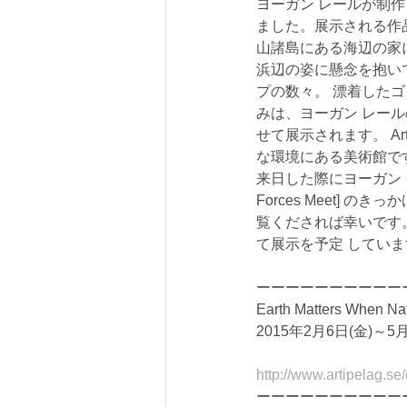
ヨーガン レールが制作し
ました。展示される作
山諸島にある海辺の家
浜辺の姿に懸念を抱い
プの数々。 漂着した
みは、ヨーガン レー
せて展示されます。 A
な環境にある美術館です。
来日した際にヨーガン レールと
Forces Meet]
覧くだされば幸いです。
て展示を予定 してい
ーーーーーーーーーー
Earth Matters When Nat
2015年2月6日(金)～5月3日(日
http://www.artipelag.se
ーーーーーーーーーー