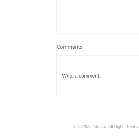
Comments
Write a comment...
ラジオ収録!!＠FM Yokohama
© 2023Mai Murata. All Rights Reser