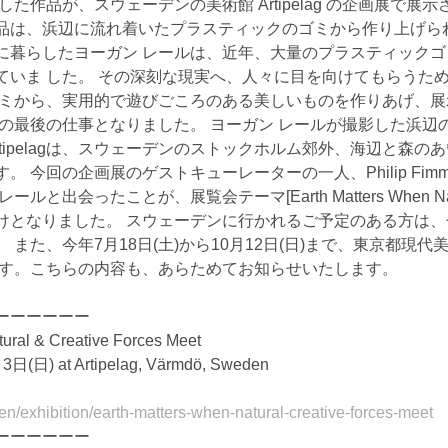
た作品が、スウェーデンの美術館 Artipelag の企画展で展
品は、浜辺に流れ着いたプラスティックのゴミから作り上げら
に暮らしたヨーガン レールは、近年、大量のプラスティック
ていま した。 その深刻な現実へ、人々に目を向けてもらうた
ゴミから、実用的で遊びごころのある美しいものを作りあげ、
ルの最後の仕事となりました。 ヨーガン レールが撮影した浜辺
rtipelagは、スウェーデンのストックホルム郊外、海辺と森の
 今回の企画展のゲストキューレーターの一人、Philip Fim
出会ったことが、展覧会テーマ[Earth Matters When Natural
 のきっかけとなりました。 スウェーデンに行かれるご予定のある方
 また、今年7月18日(土)から10月12日(日)まで、東京都現
ます。こちらの内容も、あらためてお知らせいたします。 
ーーーーーー　　 
ural & Creative Forces Meet 
) at Artipelag, Värmdö, Sweden  
/en/exhibition/earth-matters-when-natural-creative-forces-meet
ーーーーーー 