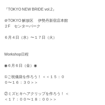
『TOKYO NEW BRIDE vol.2』
＠TOKYO 解放区　 伊勢丹新宿店本館
２F　センターパーク
６月４日（水）〜１７日（火）　
Workshop日程
◉６月６日（金）◉
①ご祝儀袋を作ろう！ ＜＜１５：０
０〜１６：３０＞＞
②ミズヒキヘアクリップを作ろう！ ＜
＜１７：００〜１８：００＞＞